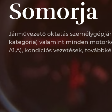
Somorja
Járművezető oktatás személygépjár
kategória) valamint minden motorke
A1,A), kondíciós vezetések, továbbk