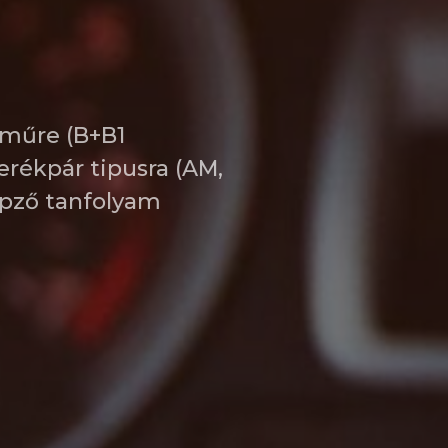
műre (B+B1
rékpár tipusra (AM,
épző tanfolyam