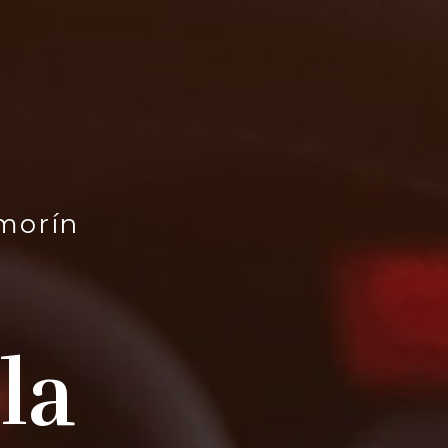
amorín
la