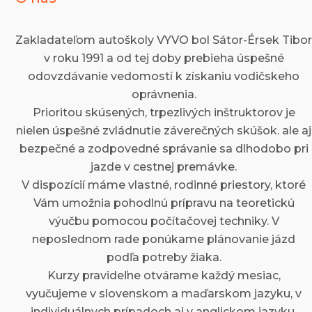
Zakladateľom autoškoly VYVO bol Sátor-Érsek Tibor
v roku 1991 a od tej doby prebieha úspešné
odovzdávanie vedomostí k získaniu vodičskeho
oprávnenia.
Prioritou skúsených, trpezlivých inštruktorov je
nielen úspešné zvládnutie záverečných skúšok. ale aj
bezpečné a zodpovedné správanie sa dlhodobo pri
jazde v cestnej premávke.
V dispozícií máme vlastné, rodinné priestory, ktoré
Vám umožnia pohodlnú prípravu na teoretickú
výučbu pomocou počítačovej techniky. V
neposlednom rade ponúkame plánovanie jázd
podľa potreby žiaka.
Kurzy pravideľne otvárame každý mesiac,
vyučujeme v slovenskom a maďarskom jazyku, v
individuálnych prípadoch aj v anglickom jazyku.