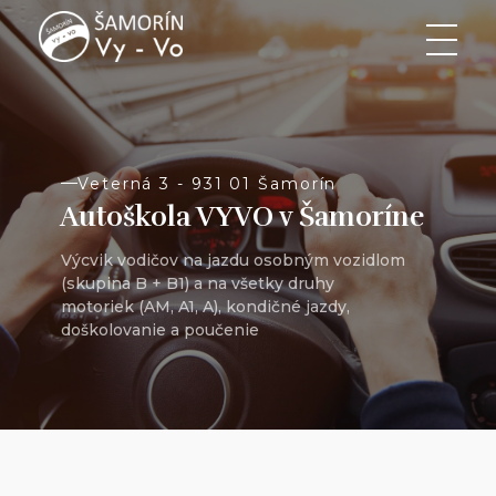
VYVO Autoškola
VYVO Autoškola
Veterná 3 - 931 01 Šamorín
Autoškola VYVO v Šamoríne
Výcvik vodičov na jazdu osobným vozidlom
(skupina B + B1) a na všetky druhy
motoriek (AM, A1, A), kondičné jazdy,
doškolovanie a poučenie