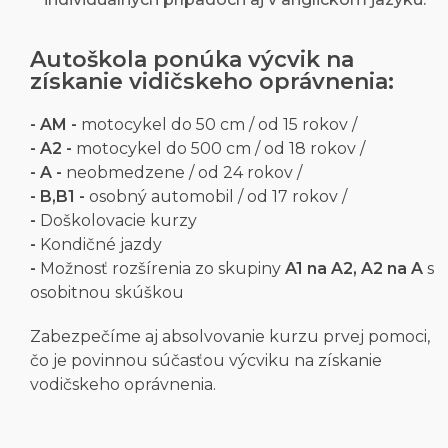
Autoškola ponúka výcvik na
získanie vidičskeho oprávnenia:
- AM -
motocykel do 50 cm / od 15 rokov /
- A2 -
motocykel do 500 cm / od 18 rokov /
- A -
neobmedzene / od 24 rokov /
- B,B1 -
osobný automobil / od 17 rokov /
-
Doškolovacie kurzy
-
Kondičné jazdy
-
Možnosť rozšírenia zo skupiny
A1 na A2, A2 na A
s
osobitnou skúškou
Zabezpečíme aj absolvovanie kurzu prvej pomoci,
čo je povinnou súčasťou výcviku na získanie
vodičskeho oprávnenia.