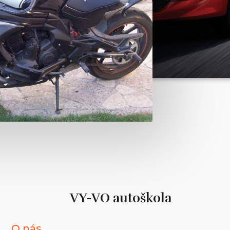
VY-VO autoškola
O nás